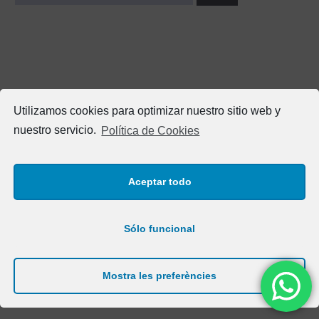
Utilizamos cookies para optimizar nuestro sitio web y
nuestro servicio.
Política de Cookies
Aceptar todo
Col·legiada num. 17.348
Sólo funcional
Aviso legal
|
Política de privacidad
|
Política de cookies
Disseny Web
i
Màrketing Digital
per
aTotArreu.com
Mostra les preferències