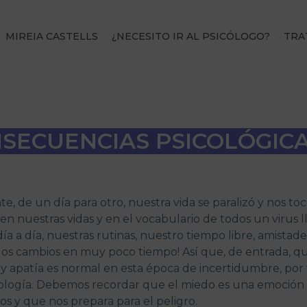
MIREIA CASTELLS
¿NECESITO IR AL PSICÓLOGO?
TRA
SECUENCIAS PSICOLÓGICA
e, de un día para otro, nuestra vida se paralizó y nos t
en nuestras vidas y en el vocabulario de todos un virus
ía a día, nuestras rutinas, nuestro tiempo libre, amistades
s cambios en muy poco tiempo! Así que, de entrada, quie
y apatía es normal en esta época de incertidumbre, por 
ología. Debemos recordar que el miedo es una emoción 
s y que nos prepara para el peligro.