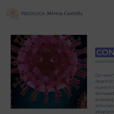
Saltar
al
contenido
CON
01/12/2020
De repent
Apareció 
nuestro d
demasiado
ansiedad 
sintomat
adaptarno