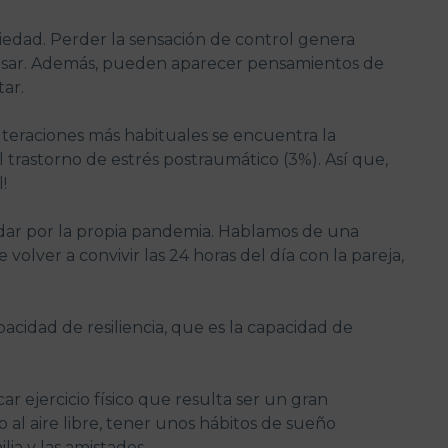
iedad. Perder la sensación de control genera
 pasar. Además, pueden aparecer pensamientos de
ar.
alteraciones más habituales se encuentra la
l trastorno de estrés postraumático (3%). Así que,
!
n dar por la propia pandemia. Hablamos de una
volver a convivir las 24 horas del día con la pareja,
idad de resiliencia, que es la capacidad de
 ejercicio físico que resulta ser un gran
o al aire libre, tener unos hábitos de sueño
ia y las amistades.