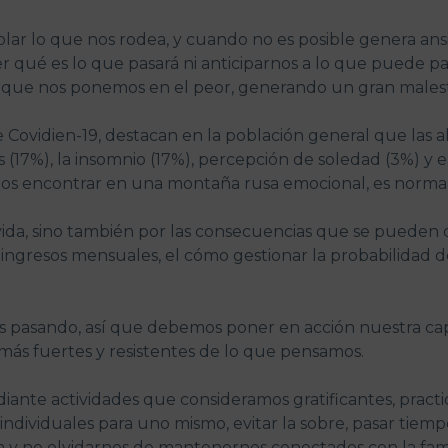
ar lo que nos rodea, y cuando no es posible genera ans
er qué es lo que pasará ni anticiparnos a lo que puede
 en que nos ponemos en el peor, generando un gran malest
e Covidien-19, destacan en la población general que las 
 (17%), la insomnio (17%), percepción de soledad (3%) y e
 encontrar en una montaña rusa emocional, es normal
 vivida, sino también por las consecuencias que se puede
ingresos mensuales, el cómo gestionar la probabilidad de 
 pasando, así que debemos poner en acción nuestra capac
más fuertes y resistentes de lo que pensamos.
e actividades que consideramos gratificantes, practicar
individuales para uno mismo, evitar la sobre, pasar tiemp
 y no olvidarnos de mantenernos conectados con la famil