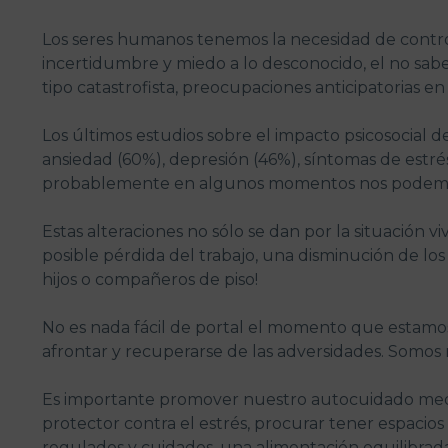
Los seres humanos tenemos la necesidad de control
incertidumbre y miedo a lo desconocido, el no sab
tipo catastrofista, preocupaciones anticipatorias
Los últimos estudios sobre el impacto psicosocial d
ansiedad (60%), depresión (46%), síntomas de estrés
probablemente en algunos momentos nos podemos
Estas alteraciones no sólo se dan por la situación
posible pérdida del trabajo, una disminución de los 
hijos o compañeros de piso!
No es nada fácil de portal el momento que estamos
afrontar y recuperarse de las adversidades. Somos 
Es importante promover nuestro autocuidado mediant
protector contra el estrés, procurar tener espacios 
regulados y cuidados, una alimentación equilibrada