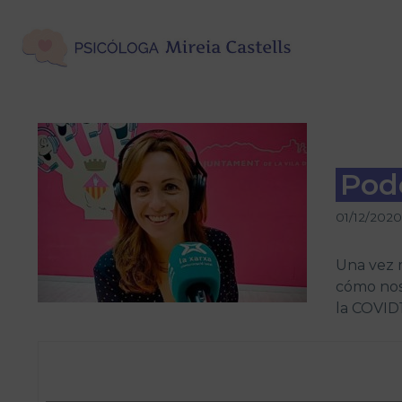
Saltar
al
contenido
Pod
01/12/2020
Una vez 
cómo nos 
la COVID1