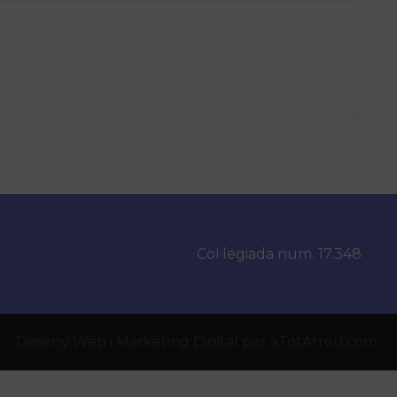
Col·legiada num. 17.348
Disseny Web
i
Màrketing Digital
per
aTotArreu.com